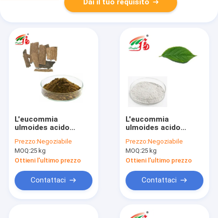
Dai il tuo requisito
L'eucommia
L'eucommia
ulmoides acido
ulmoides acido
clorogenico di 98%
clorogenico
Prezzo:
Negoziabile
Prezzo:
Negoziabile
estrae la polvere per
completa la polvere
MOQ:
25 kg
MOQ:
25 kg
l'anti tumore
per la riproduzione
animale
Ottieni l'ultimo prezzo
Ottieni l'ultimo prezzo
Contattaci
Contattaci