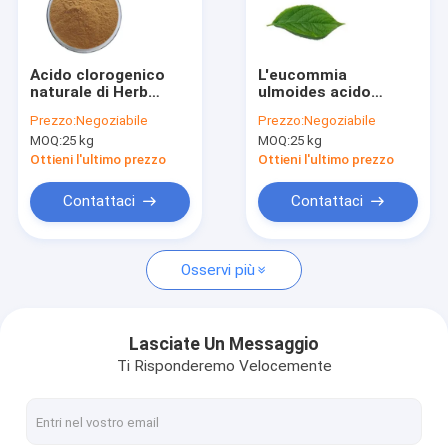
Giro della fabbrica
Controllo di qualità
Acido clorogenico
L'eucommia
naturale di Herb
ulmoides acido
Contattici
Eucommia Ulmoides
clorogenico
Prezzo:
Negoziabile
Prezzo:
Negoziabile
Extract 60% per l'anti
scorteccia l'estratto
MOQ:
25 kg
MOQ:
25 kg
leucemia
copre di foglie
Richieda una citazione
polvere di erbe per
Ottieni l'ultimo prezzo
Ottieni l'ultimo prezzo
perdita di peso
Contattaci
Contattaci
Estratto di erbe della pianta
Osservi più
Polvere dell'estratto del tè verde
Estratto di Eurycoma longifolia
Lasciate Un Messaggio
Ti Risponderemo Velocemente
Estratto di eucommia ulmoides
Polvere dell'estratto del ginseng