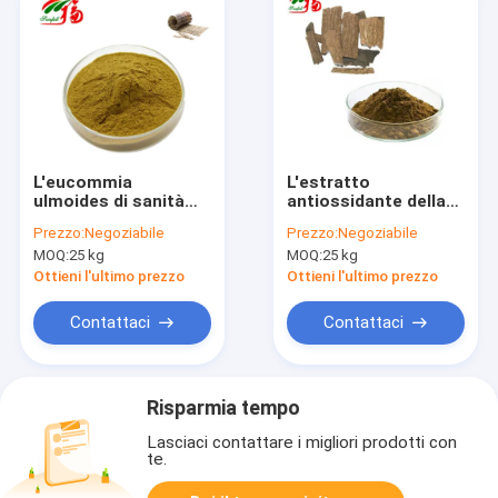
L'eucommia
L'estratto
ulmoides di sanità
antiossidante della
estrae la foglia 98%
corteccia di
Prezzo:
Negoziabile
Prezzo:
Negoziabile
che l'acido
Eucommia
MOQ:
25 kg
MOQ:
25 kg
clorogenico riduce la
spolverizza il giallo
stampa del sangue
acido clorogenico di
Ottieni l'ultimo prezzo
Ottieni l'ultimo prezzo
98% Brown
Contattaci
Contattaci
Risparmia tempo
Lasciaci contattare i migliori prodotti con
te.