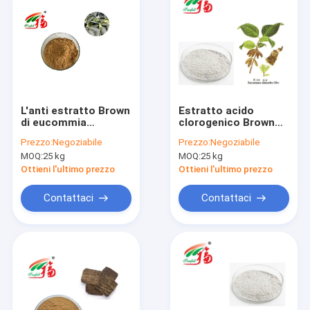
L'anti estratto Brown
Estratto acido
di eucommia
clorogenico Brown
ulmoides
naturale di
Prezzo:
Negoziabile
Prezzo:
Negoziabile
dell'ossidante
Eucommia giallo per
MOQ:
25 kg
MOQ:
25 kg
ingiallisce l'acido
antimicrobico
clorogenico di 60%
Ottieni l'ultimo prezzo
Ottieni l'ultimo prezzo
Contattaci
Contattaci
Casa
Prodotti
Circa noi