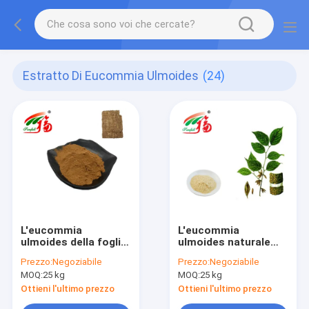
Estratto Di Eucommia Ulmoides
(24)
L'eucommia
L'eucommia
ulmoides della foglia
ulmoides naturale
estrae l'acido
copre di foglie per
Prezzo:
Negoziabile
Prezzo:
Negoziabile
clorogenico di 50%
estrarre l'acido
MOQ:
25 kg
MOQ:
25 kg
per l'antibiosi
clorogenico per il
miglioramento
Ottieni l'ultimo prezzo
Ottieni l'ultimo prezzo
dell'immunità