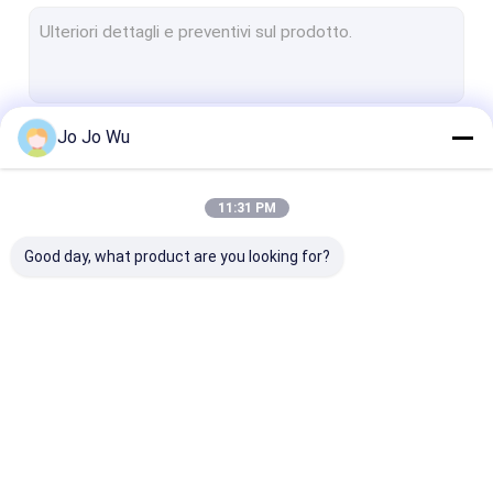
Polvere dell'estratto del fungo
Polvere dell'estratto dell'antociano
Ingrediente farmaceutico attivo
Jo Jo Wu
Continua
Estratto del tè della vite
Estratti della pianta dei cosmetici
11:31 PM
Le Nostre Categorie
Rosemary Extract Powder
Good day, what product are you looking for?
Estratto di Chirata di Swertia
Polvere di verdure della frutta
Estratto della radice della genziana
Estratto di erbe della
Polvere dell'estratto
Estratto di
Estratto bianco della radice della peonia
pianta
del tè verde
Eurycoma long