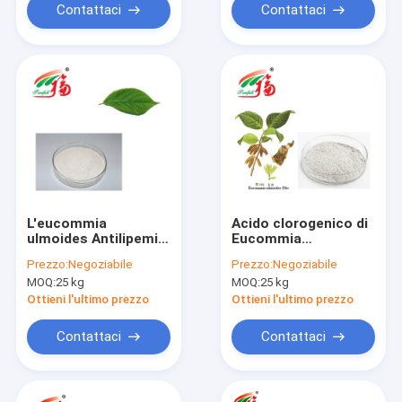
Contattaci
Contattaci
L'eucommia
Acido clorogenico di
ulmoides Antilipemic
Eucommia
estrae 60% Herb
dell'estratto naturale
Prezzo:
Negoziabile
Prezzo:
Negoziabile
Supplement naturale
della corteccia per
MOQ:
25 kg
MOQ:
25 kg
acido clorogenico
l'ingrasso animale
Ottieni l'ultimo prezzo
Ottieni l'ultimo prezzo
Contattaci
Contattaci