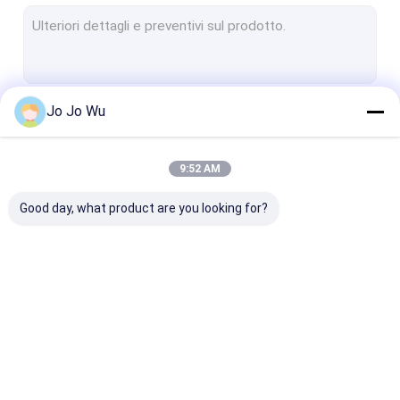
Polvere dell'estratto del fungo
Polvere dell'estratto dell'antociano
Ingrediente farmaceutico attivo
Jo Jo Wu
Continua
Estratto del tè della vite
Estratti della pianta dei cosmetici
9:52 AM
Le Nostre Categorie
Rosemary Extract Powder
Good day, what product are you looking for?
Estratto di Chirata di Swertia
Polvere di verdure della frutta
Estratto della radice della genziana
Estratto di erbe della
Polvere dell'estratto
Estratto di
Estratto bianco della radice della peonia
pianta
del tè verde
Eurycoma long