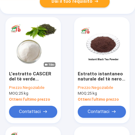
Dai il tuo requisito
L'estratto CASCER
Estratto istantaneo
del tè verde
naturale del tè nero
spolverizza il gallato
spolverizzare i
Prezzo:
Negoziabile
Prezzo:
Negoziabile
di 98% EGCG
supplementi per la
MOQ:
25 kg
MOQ:
25 kg
Epigallocatechin per i
bevanda
cosmetici
Ottieni l'ultimo prezzo
Ottieni l'ultimo prezzo
Contattaci
Contattaci