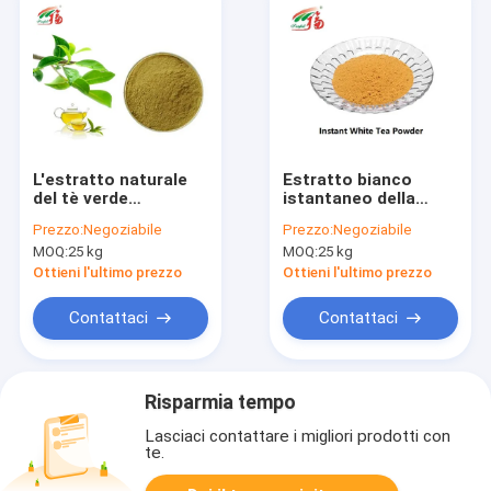
L'estratto naturale
Estratto bianco
del tè verde
istantaneo della
spolverizza 30% la L
polvere del tè dei
Prezzo:
Negoziabile
Prezzo:
Negoziabile
teanina per
polifenoli di 20% per
MOQ:
25 kg
MOQ:
25 kg
farmaceutico
la bevanda
Ottieni l'ultimo prezzo
Ottieni l'ultimo prezzo
Contattaci
Contattaci
Risparmia tempo
Lasciaci contattare i migliori prodotti con
te.