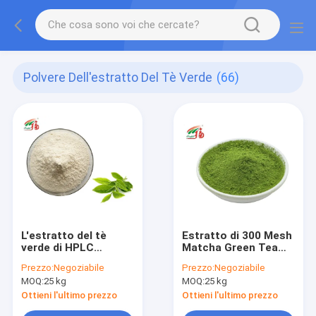
Polvere Dell'estratto Del Tè Verde
(66)
L'estratto del tè
Estratto di 300 Mesh
verde di HPLC
Matcha Green Tea
spolverizza
Powder per alimento
Prezzo:
Negoziabile
Prezzo:
Negoziabile
l'epicatechina della
e la bevanda
MOQ:
25 kg
MOQ:
25 kg
CE di 90% per la
bevanda
Ottieni l'ultimo prezzo
Ottieni l'ultimo prezzo