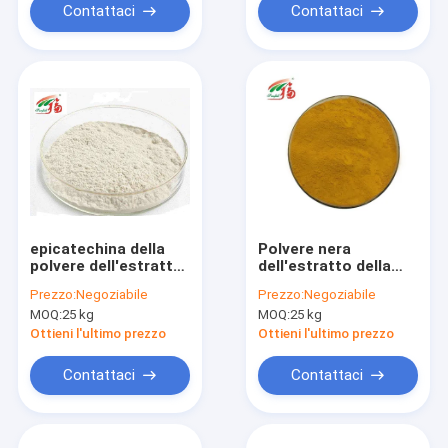
Contattaci
Contattaci
epicatechina della
Polvere nera
polvere dell'estratto
dell'estratto della
del tè verde della CE
foglia di tè delle
Prezzo:
Negoziabile
Prezzo:
Negoziabile
di 98% - di 90% per il
teaflavine di 40% per
MOQ:
25 kg
MOQ:
25 kg
miglioramento della
farmaceutico
forza muscolare
Ottieni l'ultimo prezzo
Ottieni l'ultimo prezzo
Contattaci
Contattaci