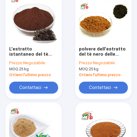
L'estratto
polvere dell'estratto
istantaneo del tè
del tè nero delle
verde unità di
teaflavine di 60% - di
Prezzo:
Negoziabile
Prezzo:
Negoziabile
elaborazione-Erh
20% per
MOQ:
25 kg
MOQ:
25 kg
spolverizza i
l'abbassamento della
polifenoli di 20% per
lipemia
Ottieni l'ultimo prezzo
Ottieni l'ultimo prezzo
la bevanda
Contattaci
Contattaci
Casa
Prodotti
Circa noi