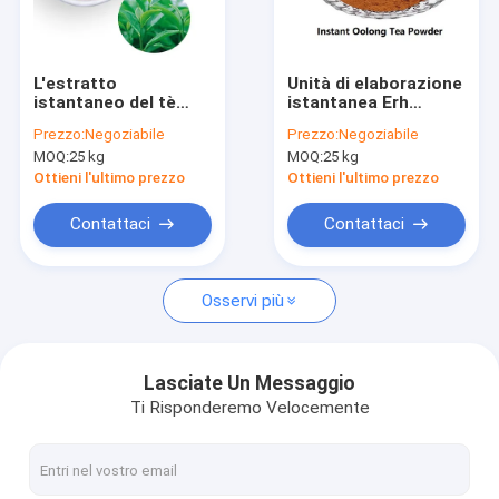
Giro della fabbrica
Controllo di qualità
L'estratto
Unità di elaborazione
istantaneo del tè
istantanea Erh
Contattici
verde del tè di
Powder For Beverage
Prezzo:
Negoziabile
Prezzo:
Negoziabile
Oolong spolverizza i
del tè di Oolong dei
MOQ:
25 kg
MOQ:
25 kg
polifenoli di 20% per
polifenoli di 20%
Richieda una citazione
la bevanda
Ottieni l'ultimo prezzo
Ottieni l'ultimo prezzo
Contattaci
Contattaci
Estratto di erbe della pianta
Osservi più
Polvere dell'estratto del tè verde
Estratto di Eurycoma longifolia
Lasciate Un Messaggio
Ti Risponderemo Velocemente
Estratto di eucommia ulmoides
Polvere dell'estratto del ginseng