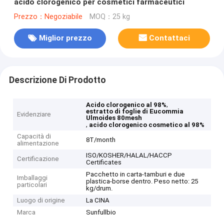
acido clorogenico per cosmetici farmaceutici
Prezzo：Negoziabile
MOQ：25 kg
Miglior prezzo
Contattaci
Descrizione Di Prodotto
,
Acido clorogenico al 98%
estratto di foglie di Eucommia
Evidenziare
Ulmoides 80mesh
,
acido clorogenico cosmetico al 98%
Capacità di
8T/month
alimentazione
ISO/KOSHER/HALAL/HACCP
Certificazione
Certificates
Pacchetto in carta-tamburi e due
Imballaggi
plastica-borse dentro. Peso netto: 25
particolari
kg/drum.
Luogo di origine
La CINA
Marca
Sunfullbio